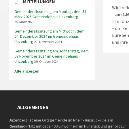
MITTEILUNGEN
Wir tref
Gemeinderatssitzung am Montag, dem 31.
–
am 1.M
März 2025 Gemeindehaus Unzenberg
– Im Unz
25. März 2025
– um Zei
Gemeinderatssitzung am Mittwoch, dem
Eure Sen
04. Dezember 2024 im Gemeindehaus
Unzenberg
und ihre
27. November 2024
Gemeinderatssitzung am Donnerstag, dem
07.November 2024 im Gemeindehaus
Unzenberg
30. Oktober 2024
Alle anzeigen
ALLGEMEINES
Unzenberg ist eine Ortsgemeinde im Rhein-Hunsrück-Kreis in
Rheinland-Pfalz mit circa 400 Einwohnern im Hunsrück und gehört zur