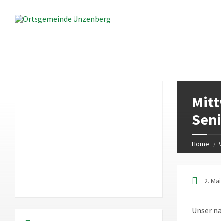
LOKALES WETTER
Mitt
14:12
Local Time
Sen
Home
2. Ma
Unser n