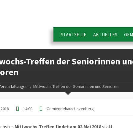
STARTSEITE
AKTUELLES
GEM
wochs-Treffen der Seniorinnen un
ioren
Veranstaltungen
Mittwochs-Treffen der Seniorinnen und Senioren
i 2018
14:00
Gemiendehaus Unzenberg
ächstes
Mittwochs-Treffen findet am 02.Mai 2018
statt.