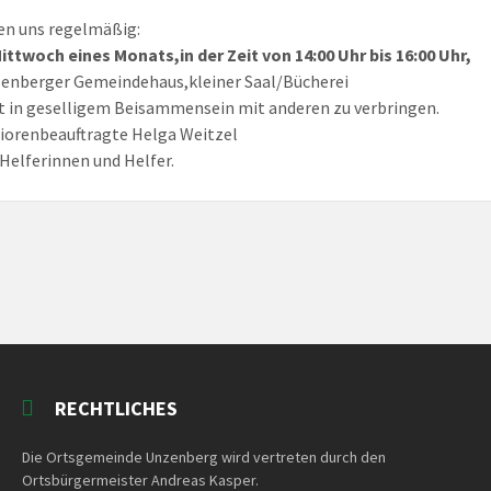
fen uns regelmäßig:
ittwoch eines Monats,in der Zeit von 14:00 Uhr bis 16:00 Uhr,
enberger Gemeindehaus,kleiner Saal/Bücherei
t in geselligem Beisammensein mit anderen zu verbringen.
iorenbeauftragte Helga Weitzel
 Helferinnen und Helfer.
RECHTLICHES
Die Ortsgemeinde Unzenberg wird vertreten durch den
Ortsbürgermeister Andreas Kasper.