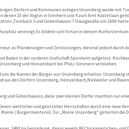
gehörigen Dörfern und Kommunen anlegen.Unzenberg wurde mit T
von denen 15 der Vogtei in Simmern und 4 zum Amt Kastellaun g
rstätten ,Tombach 3 und Göbenhausen 7 Hausgesäße um 1600 hatte
rpfalz vereinigt.Es bildete sich fortan in diesem Kurfürstentum
rneut zu Plünderungen und Zerstörungen, diesmal jedoch durch di
 Baden in der vorderen Grafschaft Sponheim aufgelöst. Kirchber
Unzenberg und Heinzenbach bei Pfalz-Simmern verblieben.
uns die Namen der Bürger von Unzenberg erhalten. Unzenberg ste
 aus den Dörfern Unzenberg, Heinzenbach,Nickweiler und Ravensbe
berg und Göbenhausen, diese zwei kleinen Dörfer machten nur eine
irr weltlicher und geistlicher Herrschaften durch eine neue Ver
g Mairie ( Bürgermeisterei). Zur „Mairie Unzenberg“ gehörten die
user, 2460 ha Gemarkung ,davon jeweils 867 ha kaiserlichen- und