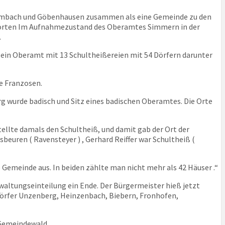
ombach und Göbenhausen zusammen als eine Gemeinde zu den
ehörten Im Aufnahmezustand des Oberamtes Simmern in der
.
 ein Oberamt mit 13 Schultheißereien mit 54 Dörfern darunter
e Franzosen.
g wurde badisch und Sitz eines badischen Oberamtes. Die Orte
llte damals den Schultheiß, und damit gab der Ort der
uren ( Ravensteyer ) , Gerhard Reiffer war Schultheiß (
 Gemeinde aus. In beiden zählte man nicht mehr als 42 Häuser .“
waltungseinteilung ein Ende. Der Bürgermeister hieß jetzt
 Dörfer Unzenberg, Heinzenbach, Biebern, Fronhofen,
 Gemeindewald.