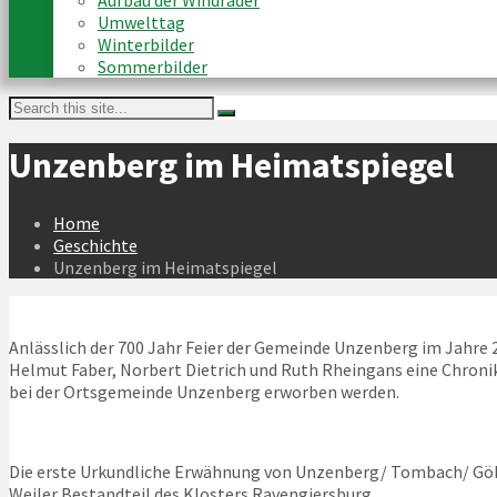
Aufbau der Windräder
Umwelttag
Winterbilder
Sommerbilder
Unzenberg im Heimatspiegel
Home
Geschichte
Unzenberg im Heimatspiegel
Anlässlich der 700 Jahr Feier der Gemeinde Unzenberg im Jah
Helmut Faber, Norbert Dietrich und Ruth Rheingans eine Chronik
bei der Ortsgemeinde Unzenberg erworben werden.
Die erste Urkundliche Erwähnung von Unzenberg/ Tombach/ Göben
Weiler Bestandteil des Klosters Ravengiersburg.