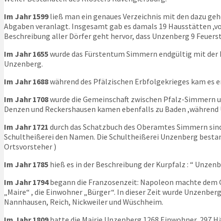
Im Jahr 1599
ließ man ein genaues Verzeichnis mit den dazu 
Abgaben veranlagt. Insgesamt gab es damals 19 Hausstätten ,
Beschreibung aller Dörfer geht hervor, dass Unzenberg 9 Feue
Im Jahr 1655
wurde das Fürstentum Simmern endgültig mit der Ku
Unzenberg.
Im Jahr 1688
während des Pfälzischen Erbfolgekrieges kam es e
Im Jahr 1708
wurde die Gemeinschaft zwischen Pfalz-Simmern und
Denzen und Reckershausen kamen ebenfalls zu Baden ,während 
Im Jahr 1721
durch das Schatzbuch des Oberamtes Simmern sind 
Schultheißerei den Namen. Die Schultheißerei Unzenberg bestand
Ortsvorsteher )
Im Jahr 1785
hieß es in der Beschreibung der Kurpfalz : “ Unzen
Im Jahr 1794
begann die Franzosenzeit: Napoleon machte dem Gew
„Maire“ , die Einwohner „Bürger“. In dieser Zeit wurde Unzenber
Nannhausen, Reich, Nickweiler und Wüschheim.
Im Jahr 1809
hatte die Mairie Unzenberg 1268 Einwohner, 297 Hä