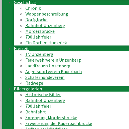
Geschichte
Chronik
Wappenbeschreibung
Dorfglocke
Bahnhof Unzenberg
Mördersbrücke
700 Jahrfeier
Ein Dorf im Hunsrück
Freizeit
TV Unzenberg
Feuerwehrverein Unzenberg
Landfrauen Unzenberg
Angelsportverein Kauerbach
Schäferhundeverein
Radwege
Bildergalerien
Historische Bilder
Bahnhof Unzenberg
700 Jahrfeier
Bahnfahrt
Sprengung Mördersbrücke
Erweiterung der Kauerbachbrücke