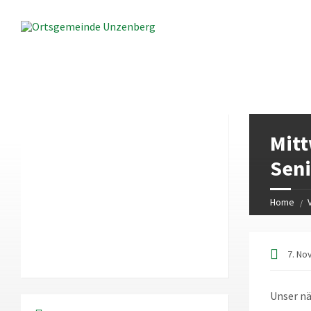
LOKALES WETTER
Mitt
18:58
Local Time
Sen
Home
7. No
Unser n