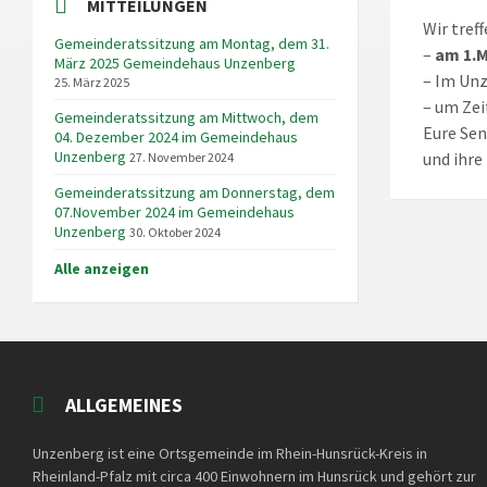
MITTEILUNGEN
Wir tref
Gemeinderatssitzung am Montag, dem 31.
–
am 1.M
März 2025 Gemeindehaus Unzenberg
– Im Unz
25. März 2025
– um Zei
Gemeinderatssitzung am Mittwoch, dem
Eure Sen
04. Dezember 2024 im Gemeindehaus
Unzenberg
und ihre
27. November 2024
Gemeinderatssitzung am Donnerstag, dem
07.November 2024 im Gemeindehaus
Unzenberg
30. Oktober 2024
Alle anzeigen
ALLGEMEINES
Unzenberg ist eine Ortsgemeinde im Rhein-Hunsrück-Kreis in
Rheinland-Pfalz mit circa 400 Einwohnern im Hunsrück und gehört zur