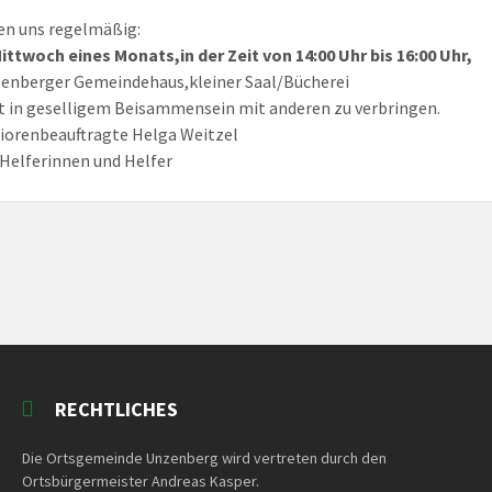
fen uns regelmäßig:
ittwoch eines Monats,in der Zeit von 14:00 Uhr bis 16:00 Uhr,
enberger Gemeindehaus,kleiner Saal/Bücherei
t in geselligem Beisammensein mit anderen zu verbringen.
iorenbeauftragte Helga Weitzel
 Helferinnen und Helfer
RECHTLICHES
Die Ortsgemeinde Unzenberg wird vertreten durch den
Ortsbürgermeister Andreas Kasper.