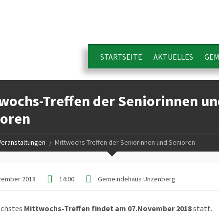
STARTSEITE
AKTUELLES
GEM
wochs-Treffen der Seniorinnen un
ioren
Veranstaltungen
Mittwochs-Treffen der Seniorinnen und Senioren
vember 2018
14:00
Gemeindehaus Unzenberg
ächstes
Mittwochs-Treffen findet am 07.November 2018
statt.