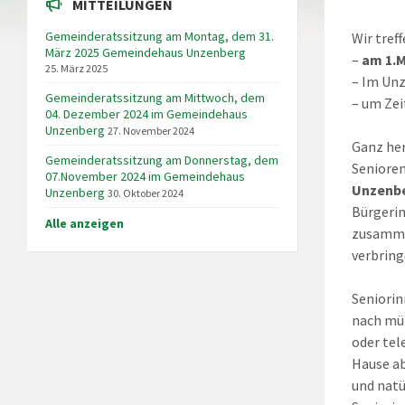
MITTEILUNGEN
Gemeinderatssitzung am Montag, dem 31.
Wir tref
März 2025 Gemeindehaus Unzenberg
–
am 1.M
25. März 2025
– Im Unz
Gemeinderatssitzung am Mittwoch, dem
– um Zei
04. Dezember 2024 im Gemeindehaus
Unzenberg
27. November 2024
Ganz her
Gemeinderatssitzung am Donnerstag, dem
Senioren
07.November 2024 im Gemeindehaus
Unzenb
Unzenberg
30. Oktober 2024
Bürgerin
Alle anzeigen
zusamm
verbring
Seniorin
nach mü
oder tel
Hause a
und natü