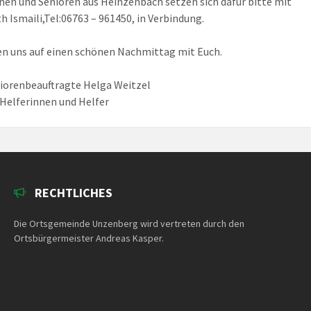
nen und Senioren aus Heinzenbach setzen sich dafür bitte mit
th Ismaili,Tel:06763 – 961450, in Verbindung.
en uns auf einen schönen Nachmittag mit Euch.
iorenbeauftragte Helga Weitzel
 Helferinnen und Helfer
RECHTLICHES
Die Ortsgemeinde Unzenberg wird vertreten durch den
Ortsbürgermeister Andreas Kasper.