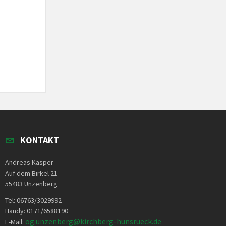
KONTAKT
Andreas Kasper
Auf dem Birkel 21
55483 Unzenberg
Tel: 06763/3029992
Handy: 0171/6588190
og.unzenberg@kirchberg-
hunsrueck.de
E-Mail: