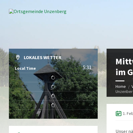
LOKALES WETTER
Mitt
5:31
Local Time
im 
Home
Unzenber
1. Fe
Unser n