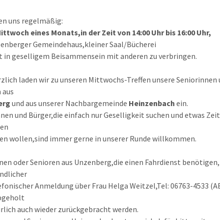
fen uns regelmäßig:
ittwoch eines Monats,in der Zeit von 14:00 Uhr bis 16:00 Uhr,
enberger Gemeindehaus,kleiner Saal/Bücherei
t in geselligem Beisammensein mit anderen zu verbringen.
zlich laden wir zu unseren Mittwochs-Treffen unsere Seniorinnen
 aus
erg
und aus unserer Nachbargemeinde
Heinzenbach
ein.
nen und Bürger,die einfach nur Geselligkeit suchen und etwas Zeit
en
en wollen,sind immer gerne in unserer Runde willkommen.
nen oder Senioren aus Unzenberg,die einen Fahrdienst benötigen
ndlicher
efonischer Anmeldung über Frau Helga Weitzel,Tel: 06763-4533 (AB
bgeholt
rlich auch wieder zurückgebracht werden.