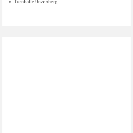
Turnhalle Unzenberg
Lokales Wetter
Local Time
17:22
Today
9. August 2026
Montag
10. August 2026
Dienstag