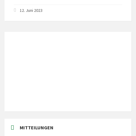
12. Juni 2023
LOKALES WETTER
Local Time
18:32
MITTEILUNGEN