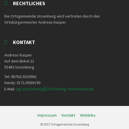
RECHTLICHES
Die Ortsgemeinde Unzenberg wird vertreten durch den
Ortsbürgermeister Andreas Kasper.
KONTAKT
Andreas Kasper
Auf dem Birkel 21
55483 Unzenberg
Tel: 06763/3029992
Handy: 0171/6588190
og.unzenberg@kirchberg-
hunsrueck.de
E-Mail:
Impressum
Kontakt
Weblinks
© 2017 Ortsgemeinde Unzenberg