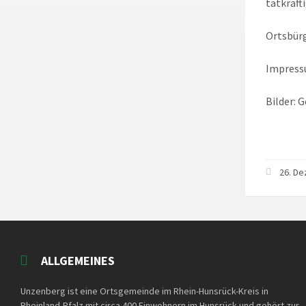
tatkräft
Ortsbür
Impress
Bilder: 
26. D
ALLGEMEINES
Unzenberg ist eine Ortsgemeinde im Rhein-Hunsrück-Kreis in
Rheinland-Pfalz mit circa 400 Einwohnern im Hunsrück und gehört zur