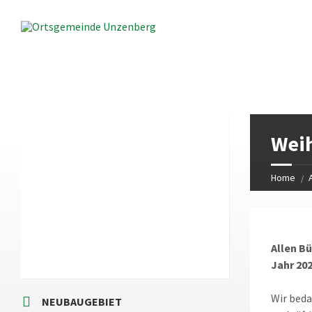
LOKALES WETTER
Weih
13:22
Local Time
Home
Allen B
Jahr 20
Wir beda
NEUBAUGEBIET