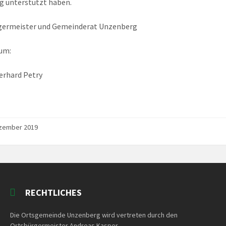
ig unterstützt haben.
germeister und Gemeinderat Unzenberg
um:
Gerhard Petry
ezember 2019
RECHTLICHES
Die Ortsgemeinde Unzenberg wird vertreten durch den
Ortsbürgermeister Andreas Kasper.