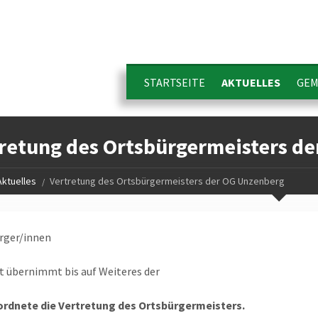
STARTSEITE
AKTUELLES
GEM
retung des Ortsbürgermeisters d
Aktuelles
Vertretung des Ortsbürgermeisters der OG Unzenberg
rger/innen
t übernimmt bis auf Weiteres der
ordnete die Vertretung des Ortsbürgermeisters.