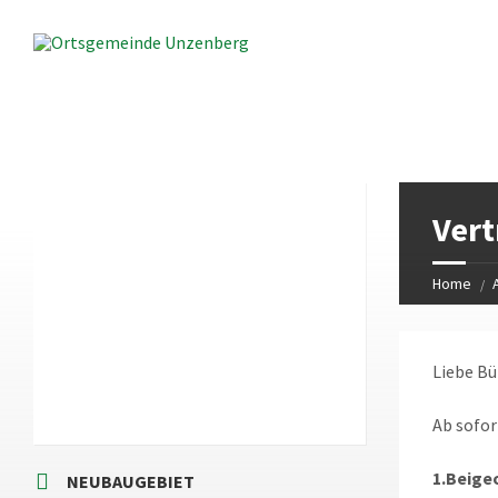
LOKALES WETTER
Vert
23:15
Local Time
Home
Liebe Bü
Ab sofor
1.Beige
NEUBAUGEBIET