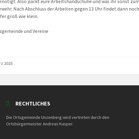
nötigt. Also packt eure Arbeitshandschuhe und was ihr sonst 
rwehr. Nach Abschluss der Arbeiten gegen 13 Uhr findet dann noch
fer groß wie klein.
sgemeinde und Vereine
rz 2025
RECHTLICHES
Die Ortsgemeinde Unzenberg wird vertreten durch den
Ortsbürgermeister Andreas Kasper.