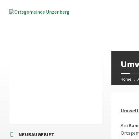
LOKALES WETTER
Umwe
8:34
Local Time
Home
Umweltt
Am
Sams
Ortsgeme
NEUBAUGEBIET