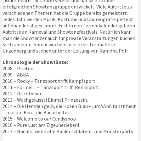
„Black Pearls“ des Sportvereins und hat sich zu einer
erfolgreichen Showtanzgruppe entwickelt. Viele Auftritte zu
verschiedenen Themen hat die Gruppe bereits gemeistert.
Jedes Jahr werden Musik, Kostüme und Choreografie perfekt
aufeinander abgestimmt. Fest in den Terminkalender gehören
Auftritte an Karneval und Showtanzfestivals. Natürlich kann
man die Showtänzer auch für private Veranstaltungen buchen.
Sie trainieren einmal wöchentlich in der Turnhalle in
Unzenberg und stehen unter der Leitung von Ramona Poh.
Chronologie der Showtänze:
2008 – Piraten
2009 – ABBA
2010 – Rocky – Tanzsport trifft Kampfsport.
2011 – Formel 1 – Tanzsport trifft Rennsport.
2012 – Discofieber
2013 – Wachgeküsst! Einmal Prinzessin.
2014 – Die Hemden gelb, die Hosen Blau – jumAAnA tanzt heut
´ mal am Bau – die Bauarbeiter.
2015 – Welcome to our Candyshop
2016 – Pure Lust am Zigeunerleben!
2017 – Nachts, wenn alle Kinder schlafen… die Monsterparty.