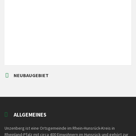
Local Time
7:39
NEUBAUGEBIET
ALLGEMEINES
Unzenberg ist eine Ortsgemeinde im Rhein-Hunsrück-Kreis in
Rheinland-Pfalz mit circa 400 Einwohnern im Hunsrück und gehört zur