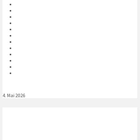
4. Mai 2026
Lokales Wetter
Local Time
23:19