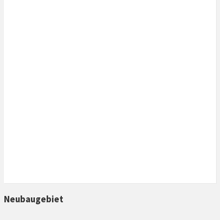
Today
7. August 2026
Samstag
8. August 2026
Sonntag
9. August 2026
Montag
10. August 2026
Neubaugebiet