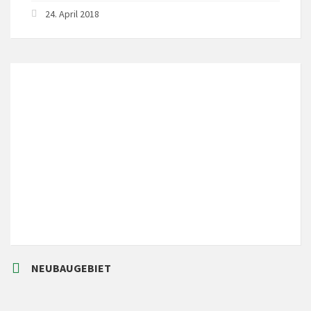
24. April 2018
LOKALES WETTER
Local Time
16:56
NEUBAUGEBIET