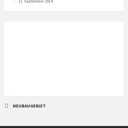
11. September 2014
LOKALES WETTER
Local Time
8:30
NEUBAUGEBIET