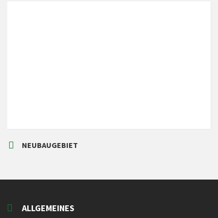
LOKALES WETTER
Local Time
15:00
NEUBAUGEBIET
ALLGEMEINES