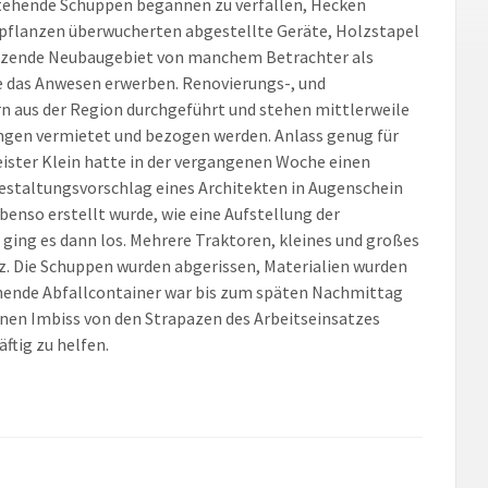
stehende Schuppen begannen zu verfallen, Hecken
pflanzen überwucherten abgestellte Geräte, Holzstapel
renzende Neubaugebiet von manchem Betrachter als
 das Anwesen erwerben. Renovierungs-, und
 aus der Region durchgeführt und stehen mittlerweile
ungen vermietet und bezogen werden. Anlass genug für
ster Klein hatte in der vergangenen Woche einen
staltungsvorschlag eines Architekten in Augenschein
enso erstellt wurde, wie eine Aufstellung der
ing es dann los. Mehrere Traktoren, kleines und großes
tz. Die Schuppen wurden abgerissen, Materialien wurden
tehende Abfallcontainer war bis zum späten Nachmittag
einen Imbiss von den Strapazen des Arbeitseinsatzes
ftig zu helfen.