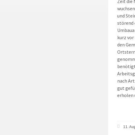
Zeit die
wuchsen 
und Stei
störend 
Umbauarb
kurz vor
den Geme
Ortsterm
genommen
benötigt
Arbeitsg
nach Art
gut gefü
erholen 
11. Au