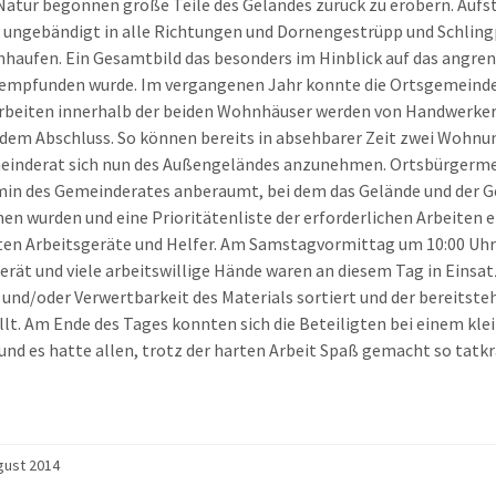
 Natur begonnen große Teile des Geländes zurück zu erobern. Auf
ungebändigt in alle Richtungen und Dornengestrüpp und Schling
nhaufen. Ein Gesamtbild das besonders im Hinblick auf das ang
empfunden wurde. Im vergangenen Jahr konnte die Ortsgemeinde
eiten innerhalb der beiden Wohnhäuser werden von Handwerkern
 dem Abschluss. So können bereits in absehbarer Zeit zwei Wohn
inderat sich nun des Außengeländes anzunehmen. Ortsbürgermei
in des Gemeinderates anberaumt, bei dem das Gelände und der Ge
 wurden und eine Prioritätenliste der erforderlichen Arbeiten eb
en Arbeitsgeräte und Helfer. Am Samstagvormittag um 10:00 Uhr g
erät und viele arbeitswillige Hände waren an diesem Tag in Einsa
 und/oder Verwertbarkeit des Materials sortiert und der bereits
llt. Am Ende des Tages konnten sich die Beteiligten bei einem kl
und es hatte allen, trotz der harten Arbeit Spaß gemacht so tatkrä
gust 2014