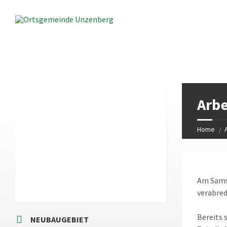
LOKALES WETTER
Arbe
9:19
Local Time
Home
Am Samst
verabred
Bereits 
NEUBAUGEBIET