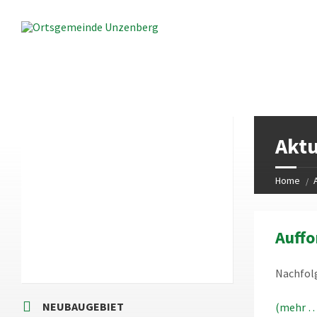
LOKALES WETTER
Aktu
21:08
Local Time
Home
Auff
Nachfolg
NEUBAUGEBIET
(mehr …