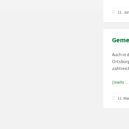
11. Ju
Gemei
Auch in 
Ortsbürg
zahlreic
(mehr …
11. Ma